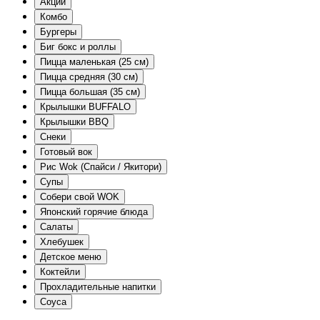
Акции
Комбо
Бургеры
Биг бокс и роллы
Пицца маленькая (25 см)
Пицца средняя (30 см)
Пицца большая (35 см)
Крылышки BUFFALO
Крылышки BBQ
Снеки
Готовый вок
Рис Wok (Спайси / Якитори)
Супы
Собери свой WOK
Японский горячие блюда
Салаты
Хлебушек
Детское меню
Коктейли
Прохладительные напитки
Соуса