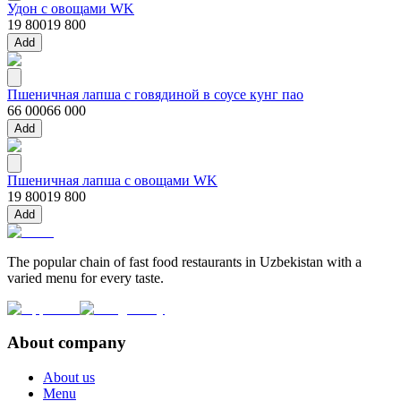
Удон с овощами WK
19 800
19 800
Add
Пшеничная лапша с говядиной в соусе кунг пао
66 000
66 000
Add
Пшеничная лапша с овощами WK
19 800
19 800
Add
The popular chain of fast food restaurants in Uzbekistan with a
varied menu for every taste.
About company
About us
Menu