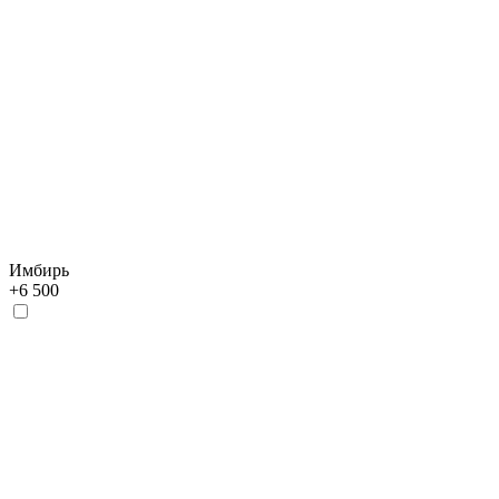
Имбирь
+
6 500