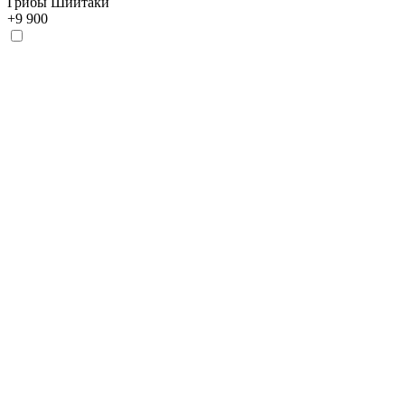
Грибы Шиитаки
+
9 900