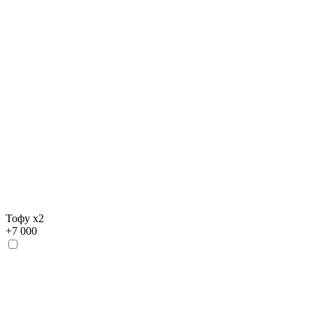
Тофу х2
+
7 000