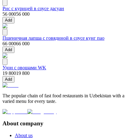
Рис с курицей в соусе дасуан
56 000
56 000
Add
Пшеничная лапша с говядиной в соусе кунг пао
66 000
66 000
Add
Удон с овощами WK
19 800
19 800
Add
The popular chain of fast food restaurants in Uzbekistan with a
varied menu for every taste.
About company
About us