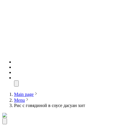
Main page
Menu
Рис с говядиной в соусе дасуан хит