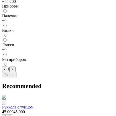
+
55 200
Приборы
Палочки
+
0
Bилки
+
0
Лoжки
+
0
Без приборов
+
0
1
-
+
To cart
Recommended
Руккола с тунцом
45 000
45 000