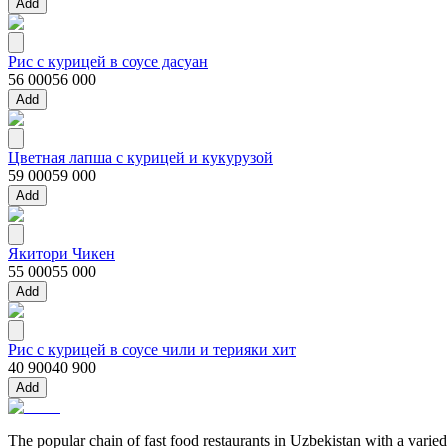
Add
Рис с курицей в соусе дасуан
56 000
56 000
Add
Цветная лапша с курицей и кукурузой
59 000
59 000
Add
Якитори Чикен
55 000
55 000
Add
Рис с курицей в соусе чили и терияки хит
40 900
40 900
Add
The popular chain of fast food restaurants in Uzbekistan with a varied