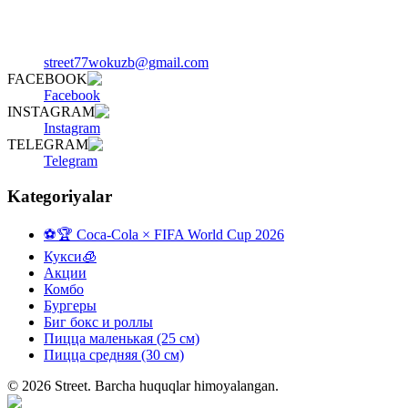
street77wokuzb@gmail.com
FACEBOOK
Facebook
INSTAGRAM
Instagram
TELEGRAM
Telegram
Kategoriyalar
⚽️🏆 Coca-Cola × FIFA World Cup 2026
Кукси🧊
Акции
Комбо
Бургеры
Биг бокс и роллы
Пицца маленькая (25 см)
Пицца средняя (30 см)
©
2026
Street
.
Barcha huquqlar himoyalangan.