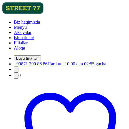
Biz haqimizda
Menyu
Aksiyalar
Ish o'rinlari
Filiallar
Aloqa
Buyurtma turi
+99871 200 86 86
Har kuni 10:00 dan 02:55 gacha
0