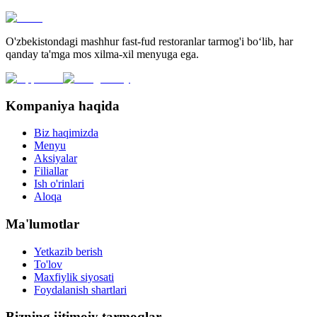
O'zbekistondagi mashhur fast-fud restoranlar tarmog'i bo‘lib, har
qanday ta'mga mos xilma-xil menyuga ega.
Kompaniya haqida
Biz haqimizda
Menyu
Aksiyalar
Filiallar
Ish o'rinlari
Aloqa
Ma'lumotlar
Yetkazib berish
To'lov
Maxfiylik siyosati
Foydalanish shartlari
Bizning ijtimoiy tarmoqlar