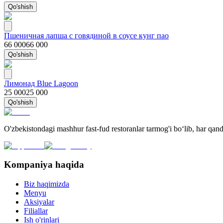
Qo'shish
Пшеничная лапша с говядиной в соусе кунг пао
66 000
66 000
Qo'shish
Лимонад Blue Lagoon
25 000
25 000
Qo'shish
O'zbekistondagi mashhur fast-fud restoranlar tarmog'i bo‘lib, har qa
Kompaniya haqida
Biz haqimizda
Menyu
Aksiyalar
Filiallar
Ish o'rinlari