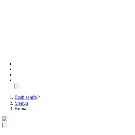
Bosh sahifa
Menyu
Вилка