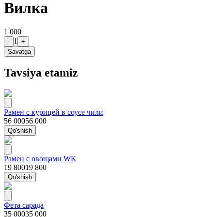
Вилка
1 000
1
-
+
Savatga
Tavsiya etamiz
Рамен с курицей в соусе чили
56 000
56 000
Qo'shish
Рамен с овощами WK
19 800
19 800
Qo'shish
Фета сарада
35 000
35 000