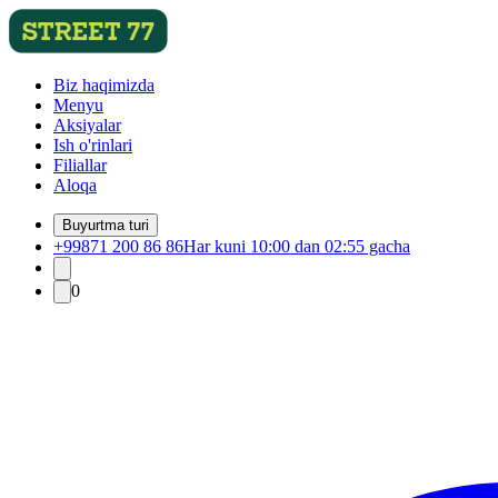
Biz haqimizda
Menyu
Aksiyalar
Ish o'rinlari
Filiallar
Aloqa
Buyurtma turi
+99871 200 86 86
Har kuni 10:00 dan 02:55 gacha
0