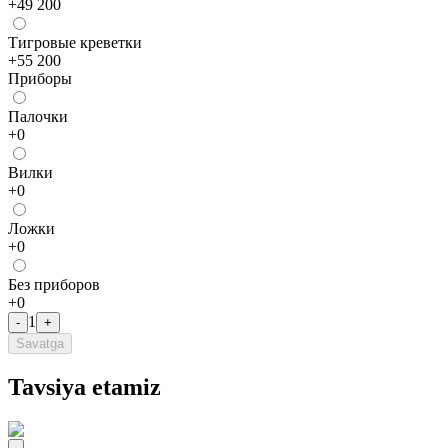
+
49 200
Тигровые креветки
+
55 200
Приборы
Палочки
+
0
Bилки
+
0
Лoжки
+
0
Без приборов
+
0
1
-
+
Savatga
Tavsiya etamiz