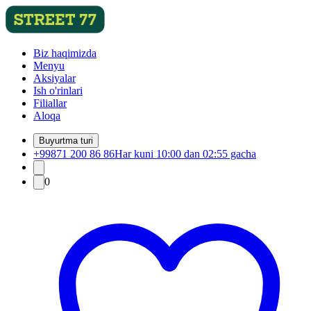
Biz haqimizda
Menyu
Aksiyalar
Ish o'rinlari
Filiallar
Aloqa
Buyurtma turi
+99871 200 86 86
Har kuni 10:00 dan 02:55 gacha
0