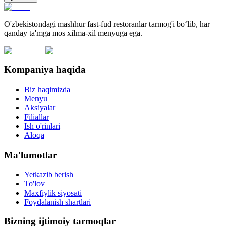
O'zbekistondagi mashhur fast-fud restoranlar tarmog'i bo‘lib, har
qanday ta'mga mos xilma-xil menyuga ega.
Kompaniya haqida
Biz haqimizda
Menyu
Aksiyalar
Filiallar
Ish o'rinlari
Aloqa
Ma'lumotlar
Yetkazib berish
To'lov
Maxfiylik siyosati
Foydalanish shartlari
Bizning ijtimoiy tarmoqlar