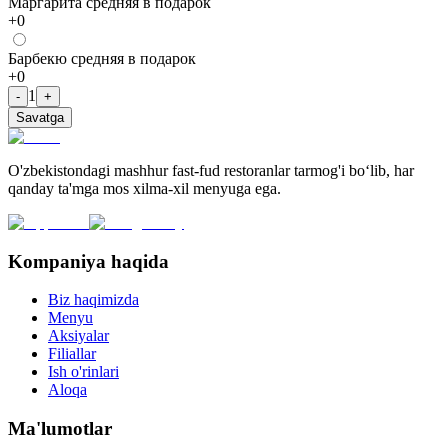
Маргарита средняя в подарок
+
0
Барбекю средняя в подарок
+
0
1
-
+
Savatga
O'zbekistondagi mashhur fast-fud restoranlar tarmog'i bo‘lib, har
qanday ta'mga mos xilma-xil menyuga ega.
Kompaniya haqida
Biz haqimizda
Menyu
Aksiyalar
Filiallar
Ish o'rinlari
Aloqa
Ma'lumotlar