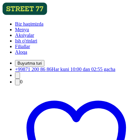
Biz haqimizda
Menyu
Aksiyalar
Ish o'rinlari
Filiallar
Aloqa
Buyurtma turi
+99871 200 86 86
Har kuni 10:00 dan 02:55 gacha
0