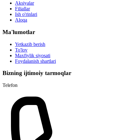
Aksiyalar
Filiallar
Ish o'rinlari
Aloqa
Ma'lumotlar
Yetkazib berish
To'lov
Maxfiylik siyosati
Foydalanish shartlari
Bizning ijtimoiy tarmoqlar
Telefon