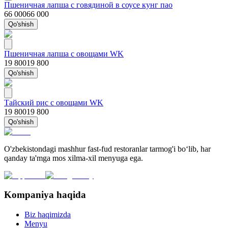
Пшеничная лапша с говядиной в соусе кунг пао
66 000
66 000
Qo'shish
Пшеничная лапша с овощами WK
19 800
19 800
Qo'shish
Тайский рис с овощами WK
19 800
19 800
Qo'shish
O'zbekistondagi mashhur fast-fud restoranlar tarmog'i bo‘lib, har
qanday ta'mga mos xilma-xil menyuga ega.
Kompaniya haqida
Biz haqimizda
Menyu