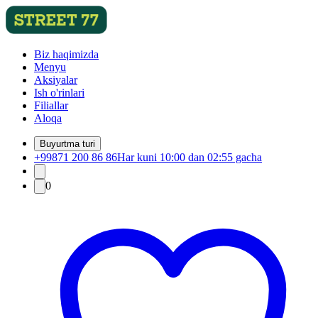
Biz haqimizda
Menyu
Aksiyalar
Ish o'rinlari
Filiallar
Aloqa
Buyurtma turi
+99871 200 86 86
Har kuni 10:00 dan 02:55 gacha
0