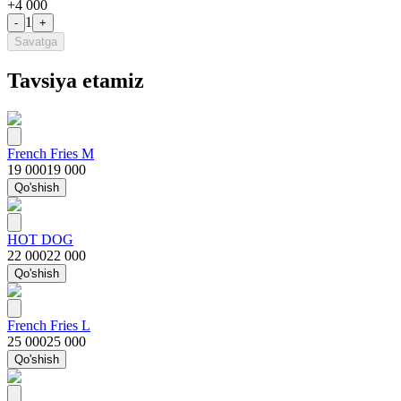
+
4 000
1
-
+
Savatga
Tavsiya etamiz
French Fries M
19 000
19 000
Qo'shish
HOT DOG
22 000
22 000
Qo'shish
French Fries L
25 000
25 000
Qo'shish