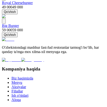
Royal Cheeseburger
49 000
49 000
Qo'shish
Big Burger
59 000
59 000
Qo'shish
O'zbekistondagi mashhur fast-fud restoranlar tarmog'i bo‘lib, har
qanday ta'mga mos xilma-xil menyuga ega.
Kompaniya haqida
Biz haqimizda
Menyu
Aksiyalar
Filiallar
Ish o'rinlari
Aloqa