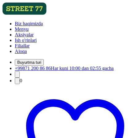
Biz haqimizda
Menyu
Aksiyalar
Ish o'rinlari
Filiallar
Aloqa
Buyurtma turi
+99871 200 86 86
Har kuni 10:00 dan 02:55 gacha
0