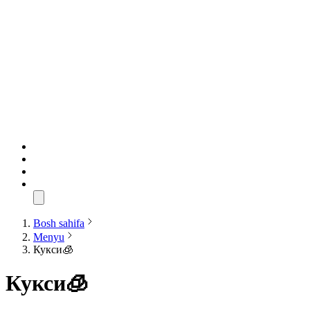
Bosh sahifa
Menyu
Кукси🧊
Кукси🧊