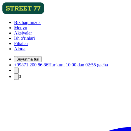
Biz haqimizda
Menyu
Aksiyalar
Ish o'rinlari
Filiallar
Aloqa
Buyurtma turi
+99871 200 86 86
Har kuni 10:00 dan 02:55 gacha
0