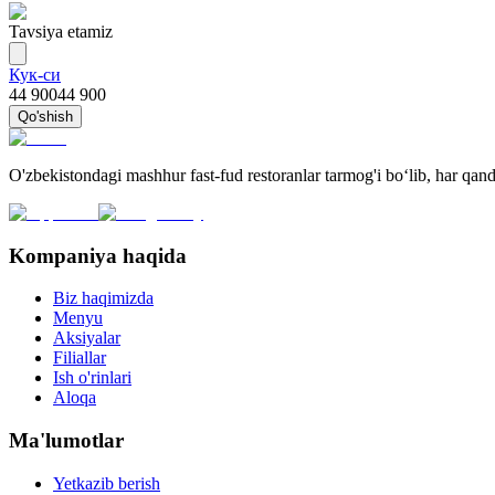
Tavsiya etamiz
Кук-си
44 900
44 900
Qo'shish
O'zbekistondagi mashhur fast-fud restoranlar tarmog'i bo‘lib, har qa
Kompaniya haqida
Biz haqimizda
Menyu
Aksiyalar
Filiallar
Ish o'rinlari
Aloqa
Ma'lumotlar
Yetkazib berish