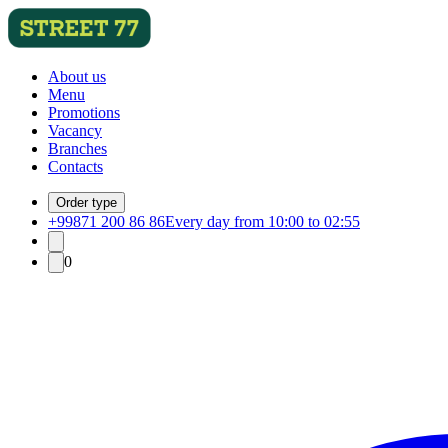
About us
Menu
Promotions
Vacancy
Branches
Contacts
Order type
+99871 200 86 86
Every day from 10:00 to 02:55
0