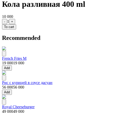
Кола разливная 400 ml
10 000
1
-
+
To cart
Recommended
French Fries M
19 000
19 000
Add
Рис с курицей в соусе дасуан
56 000
56 000
Add
Royal Cheeseburger
49 000
49 000