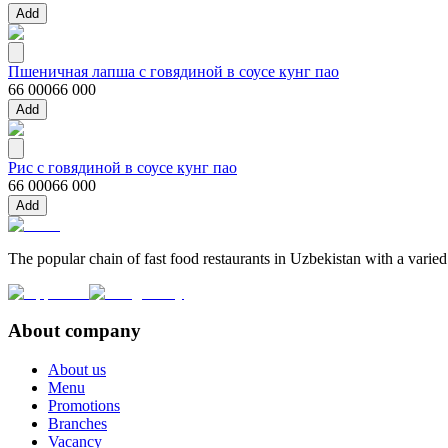
Add
Пшеничная лапша с говядиной в соусе кунг пао
66 000
66 000
Add
Рис с говядиной в соусе кунг пао
66 000
66 000
Add
The popular chain of fast food restaurants in Uzbekistan with a varied
About company
About us
Menu
Promotions
Branches
Vacancy