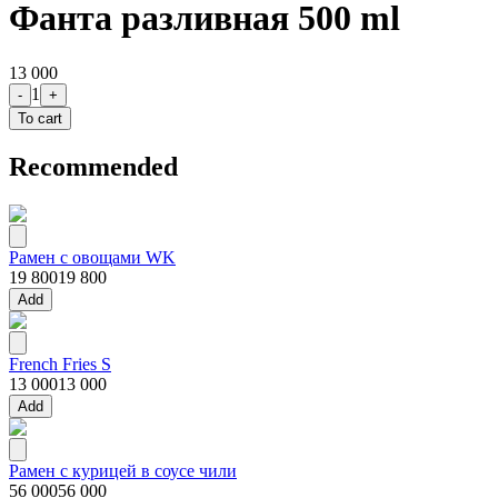
Фанта разливная 500 ml
13 000
1
-
+
To cart
Recommended
Рамен с овощами WK
19 800
19 800
Add
French Fries S
13 000
13 000
Add
Рамен с курицей в соусе чили
56 000
56 000